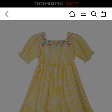
포레포레 앱 다운로드
+3,000P
♥그린포레♥ 포레포레 공식 리세일 마켓