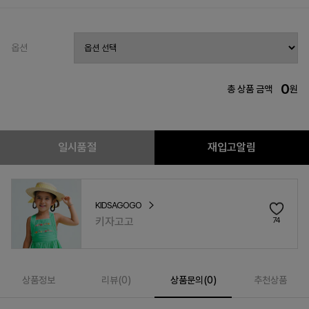
옵션
0
총 상품 금액
원
일시품절
재입고알림
KIDSAGOGO
키자고고
74
상품정보
리뷰(
0
)
상품문의(0)
추천상품