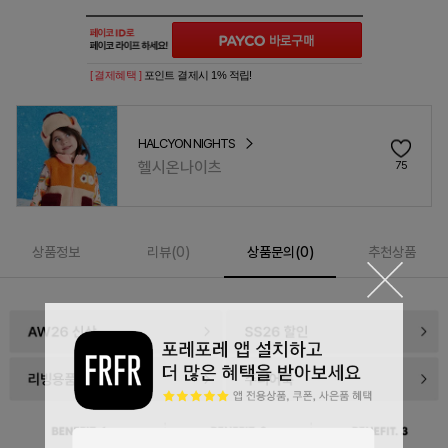
[ 결제혜택 ]
포인트 결제시 1% 적립!
HALCYON NIGHTS
헬시온나이츠
75
상품정보
리뷰(
0
)
상품문의(0)
추천상품