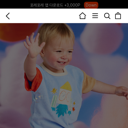
포레포레 앱 다운로드 +3,000P
Down
하우스오브캐러셀, 국내단독 프리오더(~8/10)
Click