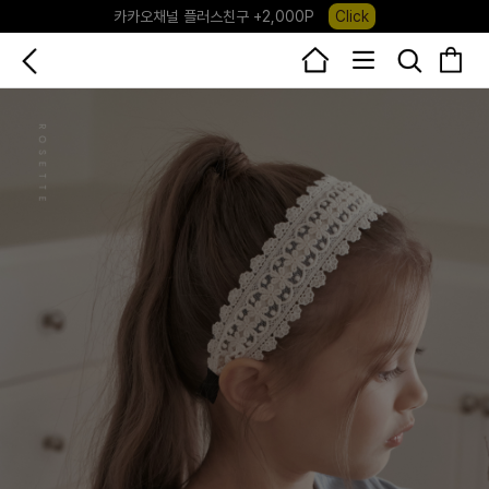
카카오채널 플러스친구 +2,000P
Click
포레포레 앱 다운로드 +3,000P
Down
하우스오브캐러셀, 국내단독 프리오더(~8/10)
Click