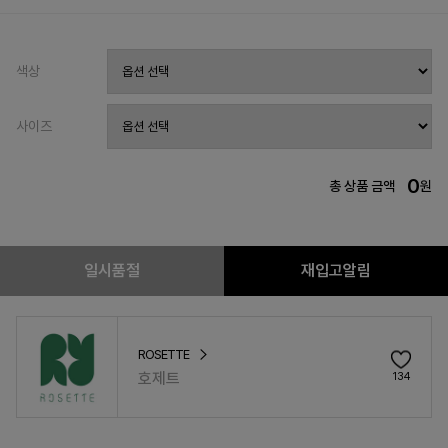
색상
사이즈
0
총 상품 금액
원
일시품절
재입고알림
ROSETTE
호제트
134