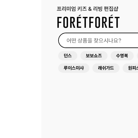
던스
보보쇼즈
수영복
루이스미샤
래쉬가드
원피
아뜰리에슈