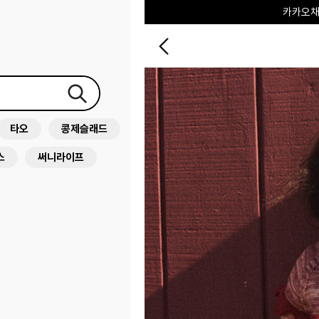
포레포레
하우스오브캐러셀
타오
콩제슬래드
스
써니라이프