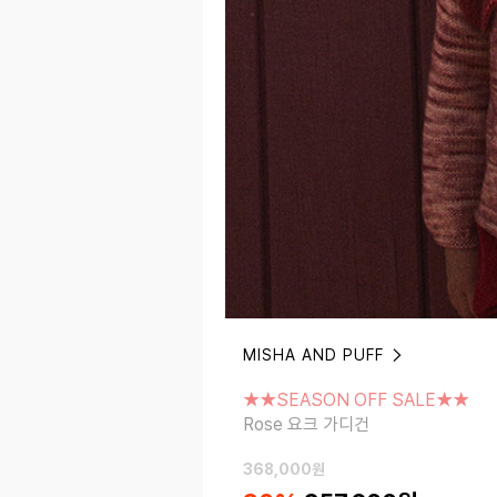
MISHA AND PUFF
★★SEASON OFF SALE★★
Rose 요크 가디건
★★SEASON OFF SALE★★
Rose 요크 가디건
368,000
원