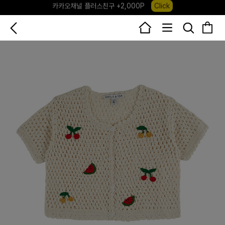
포레포레 앱 다운로드 +3,000P
Down
하우스오브캐러셀, 국내단독 프리오더(~8/10)
Click