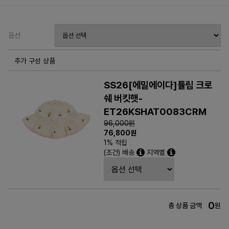
옵션
추가 구성 상품
SS26[에밀에이다]튤립 크로
쉐 버킷햇-
ET26KSHAT0083CRM
96,000원
76,800
원
1% 적립
(조건) 배송
지역별
0
총 상품 금액
원