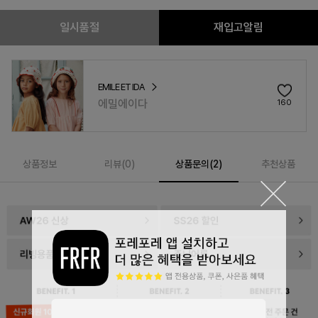
일시품절
재입고알림
EMILE ET IDA
에밀에이다
160
상품정보
리뷰(
0
)
상품문의(2)
추천상품