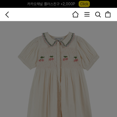
카카오채널 플러스친구 +2,000P
Click
포레포레 앱 다운로드 +3,000P
Down
하우스오브캐러셀, 국내단독 프리오더(~8/10)
Click