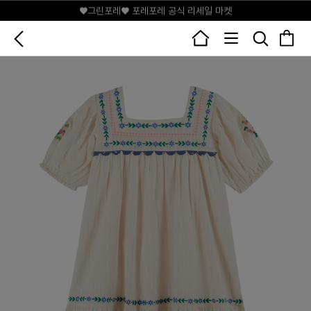
♥그린포레♥ 포레포레 공식 리세일 마켓