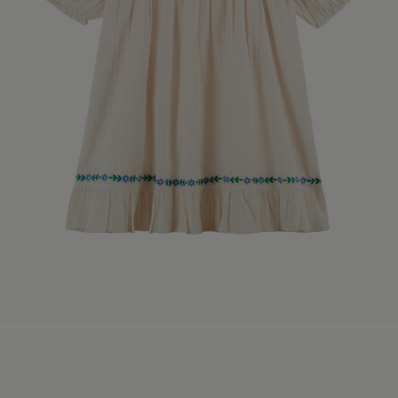
페이코 라이
매