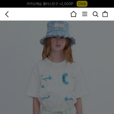
카카오채널 플러스친구 +2,000P
Click
포레포레 앱 다운로드 +3,000P
Down
하우스오브캐러셀, 국내단독 프리오더(~8/10)
Click