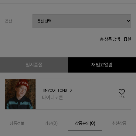
옵션
0
총 상품 금액
원
일시품절
재입고알림
TINYCOTTONS
타이니코튼
134
상품정보
리뷰(
0
)
상품문의(0)
추천상품