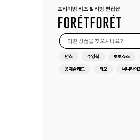
던스
수영복
보보쇼즈
콩제슬래드
타오
써니라이
래쉬가드
원피스