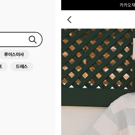
포레포레
하우스오브캐러셀
루이스미샤
프
드레스