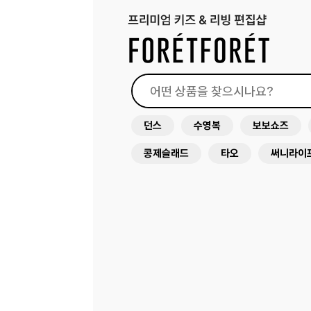
던스
수영복
보보쇼즈
콩제슬래드
타오
써니라이
래쉬가드
원피스