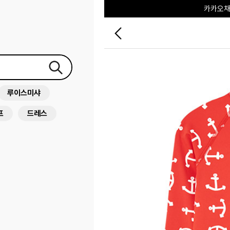
포레포레
하우스오브캐러셀
루이스미샤
프
드레스