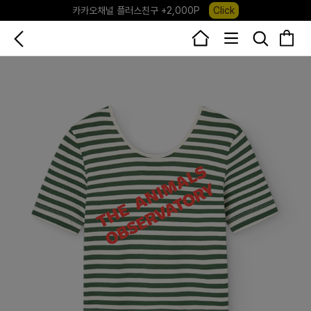
포레포레 앱 다운로드 +3,000P
Down
하우스오브캐러셀, 국내단독 프리오더(~8/10)
Click