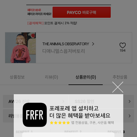
[ 결제혜택 ]
포인트 결제시 1% 적립!
THE ANIMALS OBSERVATORY
디애니멀스옵저버토리
194
상품정보
리뷰(
0
)
상품문의(0)
추천상품