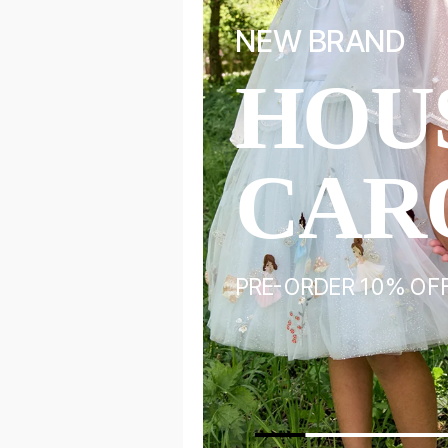
SS26 SEASON 
F
BOB
EL
CHO
UP TO 30% OFF