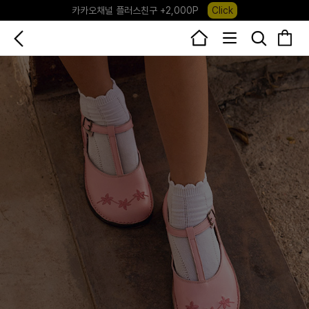
포레포레 앱 다운로드 +3,000P
Down
하우스오브캐러셀, 국내단독 프리오더(~8/10)
Click