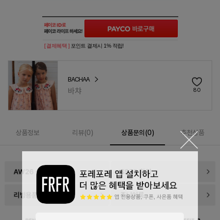
[ 결제혜택 ]
포인트 결제시 1% 적립!
BACHAA
바챠
80
상품정보
리뷰(
0
)
상품문의(0)
추천상품