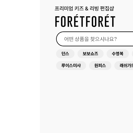
던스
보보쇼즈
수영복
루이스미샤
원피스
래쉬가
아뜰리에슈