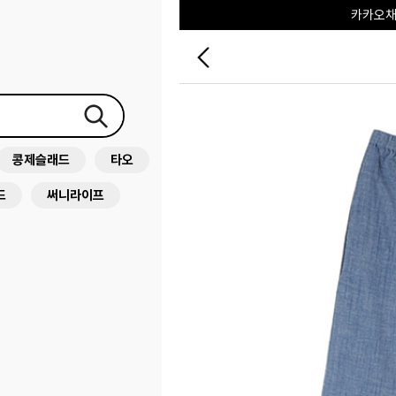
포레포레
하우스오브캐러셀
콩제슬래드
타오
드
써니라이프