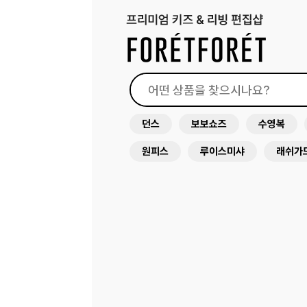
던스
보보쇼즈
수영복
원피스
루이스미샤
래쉬가
아뜰리에슈