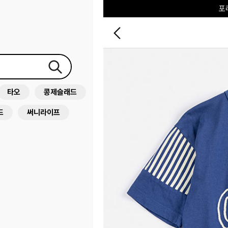
♥그린
타오
콩제슬래드
드
써니라이프