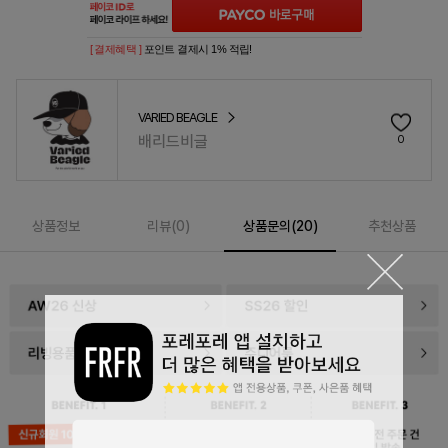
[ 결제혜택 ]
포인트 결제시 1% 적립!
VARIED BEAGLE
배리드비글
0
상품정보
리뷰(
0
)
상품문의(20)
추천상품