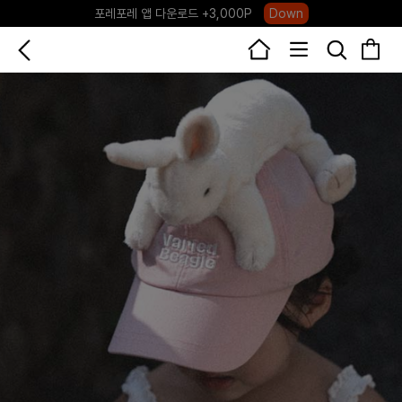
포레포레 앱 다운로드 +3,000P
Down
하우스오브캐러셀, 국내단독 프리오더(~8/10)
Click