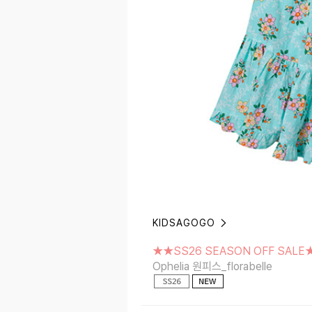
KIDSAGOGO
★★SS26 SEASON OFF SALE★★
Ophelia 원피스_florabelle
★★SS26 SEASON OFF SALE
Ophelia 원피스_florabelle