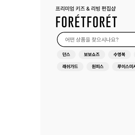
던스
보보쇼즈
수영복
래쉬가드
원피스
루이스미
아뜰리에슈