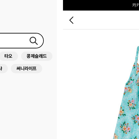
카
타오
콩제슬래드
샤
써니라이프