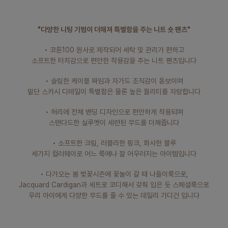
"다양한 니팅 기법이 더해져 특별함을 주는 니트 숏 팬츠"
• 코튼100 원사로 제작되어 세탁 및 관리가 편하고
소프트한 터치감으로 편안한 착용감을 주는 니트 팬츠입니다
• 슬림한 케이블 짜임과 자가드 조직감이 돋보이며
밑단 스카시 디테일이 특별함은 물론 높은 퀄리티를 자랑합니다
페이코 라이
매
• 허리에 전체 밴딩 디자인으로 편안하게 착용되며
스탠다드한 실루엣이 세련된 무드를 더해줍니다
• 소프트한 크림, 러블리한 핑크, 화사한 블루
세가지 컬러웨이로 어느 룩에나 잘 어우러지는 아이템입니다
• 다가오는 봄 벚꽃시즌에 꽃놀이 갈 때 나들이룩으로,
Jacquard Cardigan과 세트로 코디해서 갖춰 입은 듯 스페셜룩으로
우리 아이에게 다양한 무드를 줄 수 있는 데일리 가디건 입니다