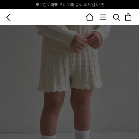
♥그린포레♥ 포레포레 공식 리세일 마켓
+100P
매일매일 출석체크📅