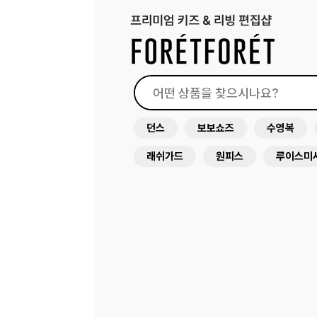
던스
보보쇼즈
수영복
래쉬가드
원피스
루이스미
아뜰리에슈