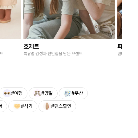
호제트
퍼브키
랜드
북유럽 감성과 편안함을 담은 브랜드
덴마크 감성
#여행
#양말
#우산
어
#식기
#던스할인