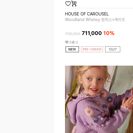
HOUSE OF CAROUSEL
Woodland Whimsy 원피스+케이프
711,000
10%
790,000
4
0