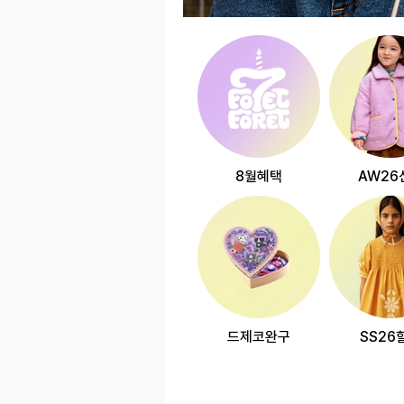
8월혜택
AW26
드제코완구
SS26