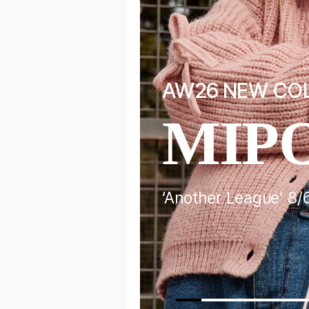
F
AW26 NEW CO
EL
MIP
‘Another League’ 8/