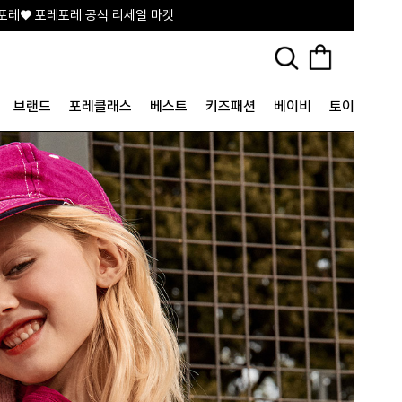
포레♥ 포레포레 공식 리세일 마켓
브랜드
포레클래스
베스트
키즈패션
베이비
토이&굿즈