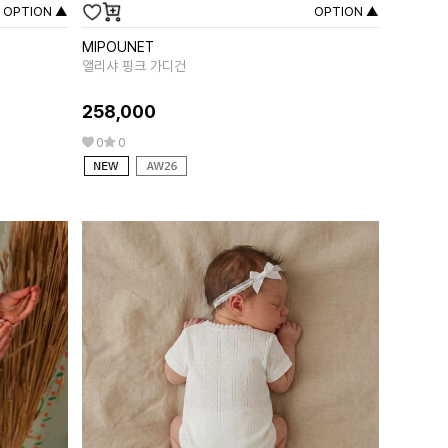
OPTION ▲
OPTION ▲
MIPOUNET
LOUISE MI
앨리샤 핑크 가디건
자스미나 리버서
258,000
333,00
0
0
29
0