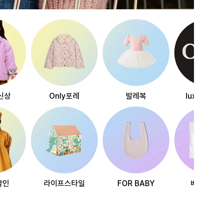
신상
Only포레
발레복
luxury~
할인
라이프스타일
FOR BABY
베스트리