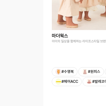
마더웍스
아이의 일상을 함께하는 라이프스타일 브
#수영복
#원피스
#헤어ACC
#발레코