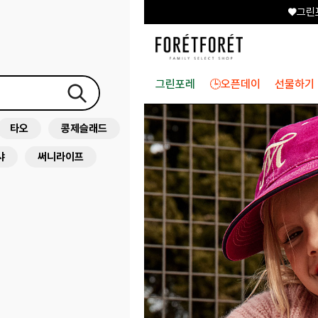
♥그린
그린포레
🕒오픈데이
선물하기
타오
콩제슬래드
샤
써니라이프