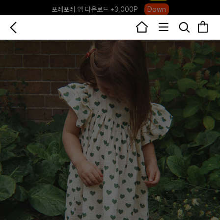
포레포레 앱 다운로드 +3,000P
Down
하우스오브캐러셀, 국내단독 프리오더(~8/10)
Click