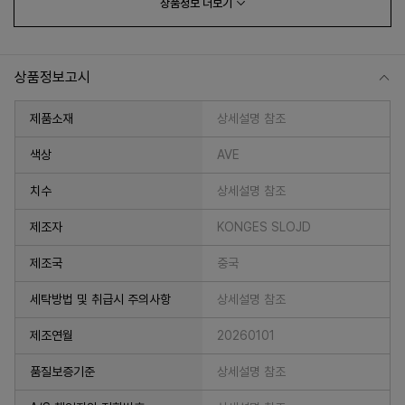
상품정보
더보기
상품정보고시
제품소재
상세설명 참조
색상
AVE
치수
상세설명 참조
프 하세요!
제조자
KONGES SLOJD
제조국
중국
세탁방법 및 취급시 주의사항
상세설명 참조
제조연월
20260101
품질보증기준
상세설명 참조