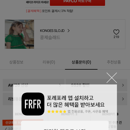
[ 결제혜택 ]
포인트 결제시 1% 적립!
KONGES SLOJD
콩제슬래드
219
상품정보
리뷰(
0
)
상품문의(0)
추천상품