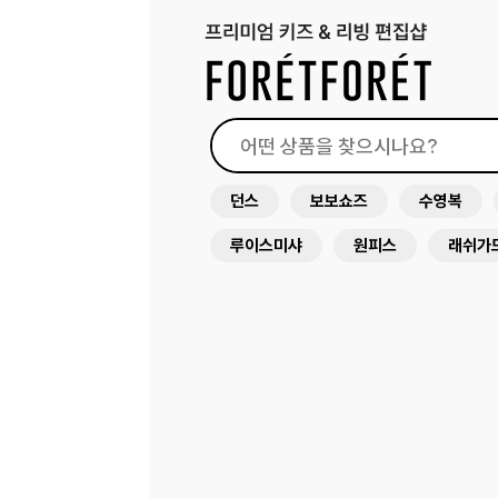
던스
보보쇼즈
수영복
루이스미샤
원피스
래쉬가
미미앤룰라