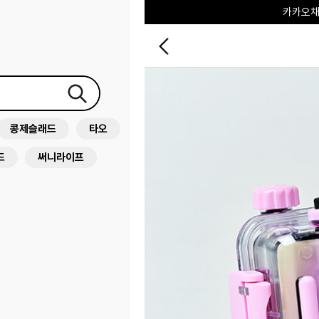
포레포레
하우스오브캐러셀
콩제슬래드
타오
드
써니라이프