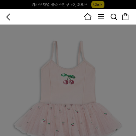
카카오채널 플러스친구 +2,000P
Click
포레포레 앱 다운로드 +3,000P
Down
하우스오브캐러셀, 국내단독 프리오더(~8/10)
Click