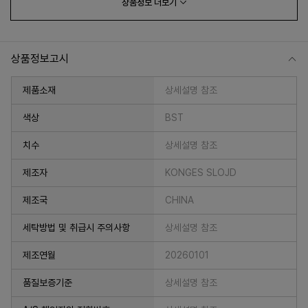
상품정보
더보기
상품정보고시
제품소재
상세설명 참조
색상
BST
치수
상세설명 참조
프 하세요!
제조자
KONGES SLOJD
제조국
CHINA
세탁방법 및 취급시 주의사항
상세설명 참조
제조연월
20260101
품질보증기준
상세설명 참조