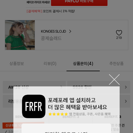
[ 결제혜택 ]
포인트 결제시 1% 적립!
KONGES SLOJD
콩제슬래드
219
상품정보
리뷰(
0
)
상품문의(4)
추천상품