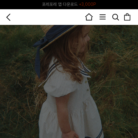
♥그린포레♥ 포레포레 공식 리세일 마켓