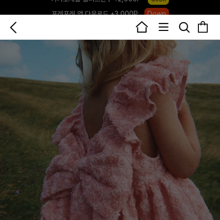
포레포레 앱 다운로드 +3,000P
Down
하우스오브캐러셀, 국내단독 프리오더(~8/10)
Click