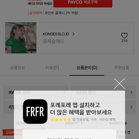
[ 결제혜택 ]
포인트 결제시 1% 적립!
KONGES SLOJD
콩제슬래드
219
상품정보
리뷰(
0
)
상품문의(0)
추천상품