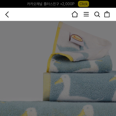
포레포레 앱 다운로드 +3,000P
Down
하우스오브캐러셀, 국내단독 프리오더(~8/10)
Click