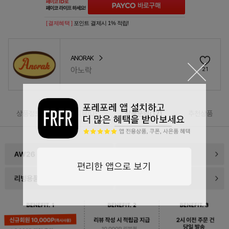
[ 결제혜택 ]
포인트 결제시 1% 적립!
ANORAK
아노락
21
상품정보
리뷰(
0
)
상품문의(12)
추천상품