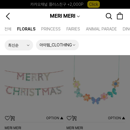
카카오채널 플러스친구 +2,000P
Click
포레포레 앱 다운로드 +3,000P
Down
MERI MERI
하우스오브캐러셀, 국내단독 프리오더(~8/10)
Click
전체
FLORALS
PRINCESS
FAIRIES
ANIMAL PARADE
DI
아이템_CLOTHING
OPTION ▲
OPTION ▲
MERI MERI
MERI MERI