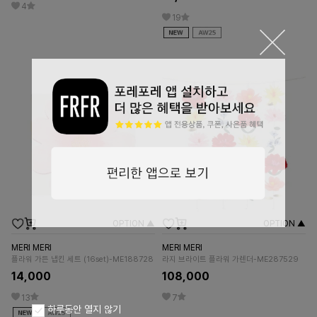
4
19
OPTION ▲
OPTION ▲
MERI MERI
MERI MERI
플라워 가든 냅킨 세트 (16set)-ME188728
라지 브라이트 플라워 가렌더-ME287529
14,000
108,000
13
7
하루동안 열지 않기