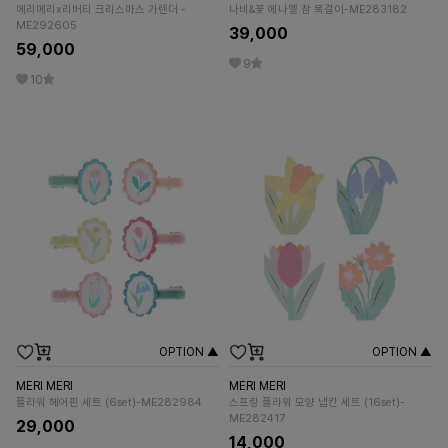
메리메리x리버티 크리스마스 가렌더 -
나비&꽃 에나멜 참 목걸이-ME283182
ME292605
39,000
59,000
9
10
OPTION ▲
OPTION ▲
MERI MERI
MERI MERI
플라워 헤어핀 세트 (6set)-ME282984
스프링 플라워 모양 냅킨 세트 (16set)-
ME282417
29,000
14,000