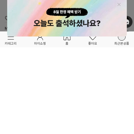
OPTION ▲
OPTION ▲
MERI MERI
MERI MERI
메리메리 x 리버티 미디움 케이크 스탠드-
메리메리x리버티 어드밴트 캘린더-
ME284307
ME292884
카테고리
마이쇼핑
홈
좋아요
최근본상품
92,000
198,000
7
8