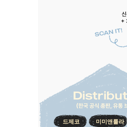
드제코
미미앤룰라