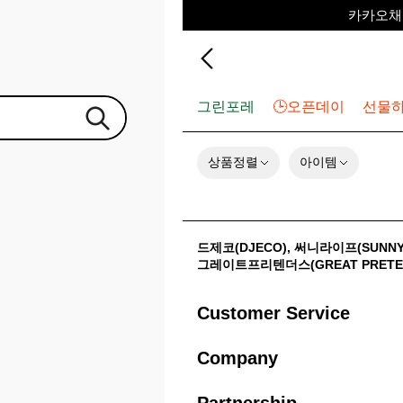
카카오채널
포레포레 
하우스오브캐러셀
그린포레
🕒오픈데이
선물
상품정렬
아이템
드제코(DJECO)
,
써니라이프(SUNNYL
그레이트프리텐더스(GREAT PRETE
Customer Service
Company