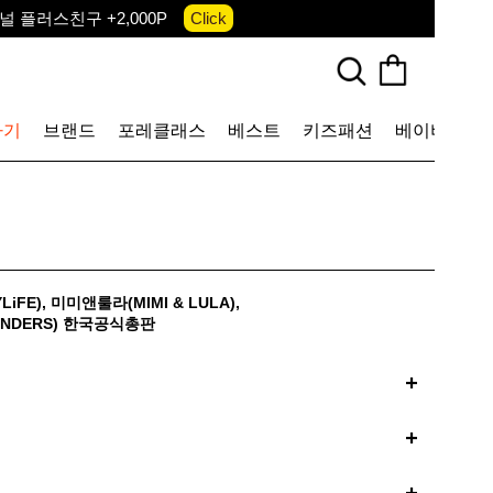
 플러스친구 +2,000P
Click
앱 다운로드 +3,000P
Down
, 국내단독 프리오더(~8/10)
Click
하기
브랜드
포레클래스
베스트
키즈패션
베이비
토
iFE)
,
미미앤룰라(MIMI & LULA)
,
NDERS)
한국공식총판