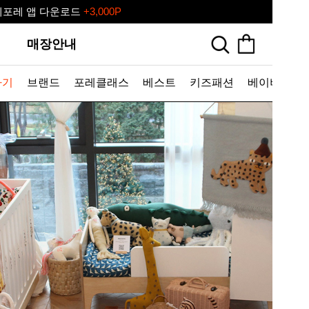
레포레 앱 다운로드
+3,000P
레♥ 포레포레 공식 리세일 마켓
매장안내
하기
브랜드
포레클래스
베스트
키즈패션
베이비
토