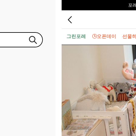
포
♥그린포
그린포레
🕒오픈데이
선물