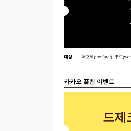
대상
더포레(the foret), 우드(woo
카카오 플친 이벤트
드제