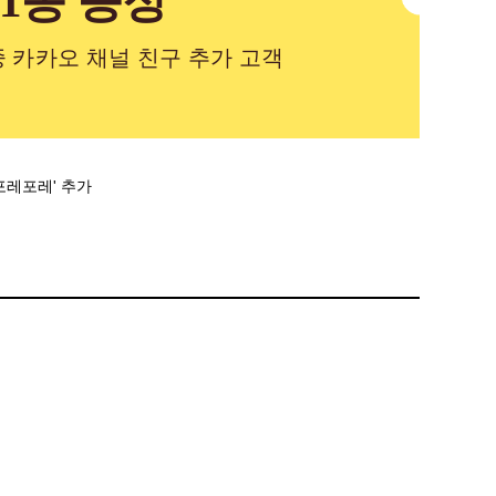
1종 증정
중 카카오 채널 친구 추가 고객
'포레포레' 추가