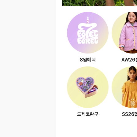
8월혜택
AW26
드제코완구
SS26