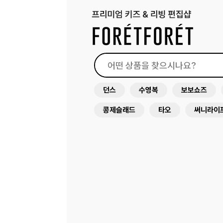
던스
수영복
보보쇼즈
콩제슬래드
타오
써니라이
래쉬가드
원피스