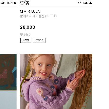
OPTION ▲
OPTION ▲
MIMI & LULA
MIPOUNE
발레리나 헤어클립 (5 SET)
앨리샤 핑크
28,000
258,00
3
0
0
0