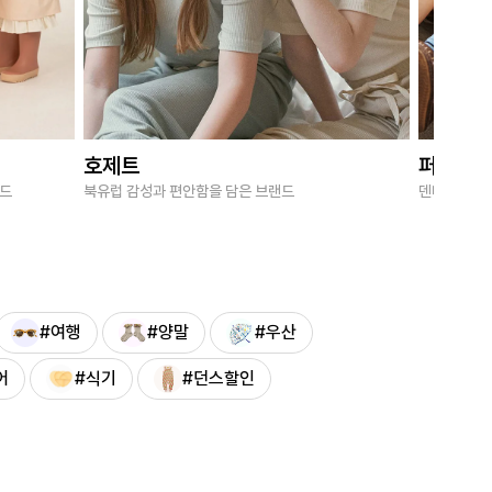
호제트
퍼브키
랜드
북유럽 감성과 편안함을 담은 브랜드
덴마크 감성
#여행
#양말
#우산
어
#식기
#던스할인