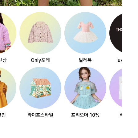
신상
Only포레
발레복
luxury~
할인
라이프스타일
프리오더 10%
베스트리