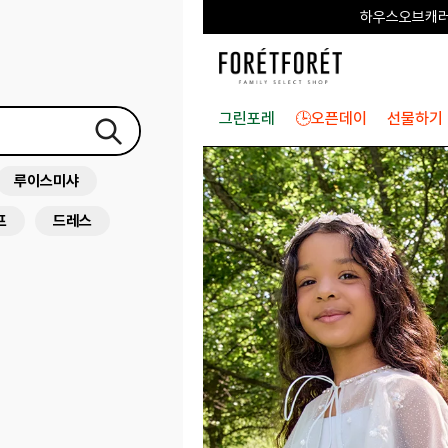
하우스오브캐러셀
그린포레
🕒오픈데이
선물하기
루이스미샤
프
드레스