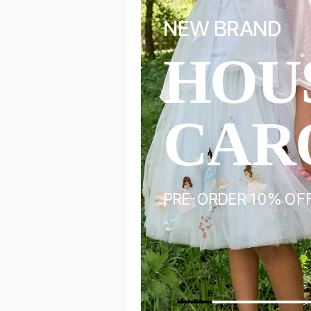
NEW BRAND
HOU
ALS
CAR
ORY
PRE-ORDER 10% OF