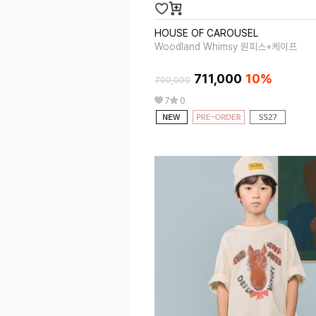
HOUSE OF CAROUSEL
Woodland Whimsy 원피스+케이프
711,000
10%
790,000
7
0