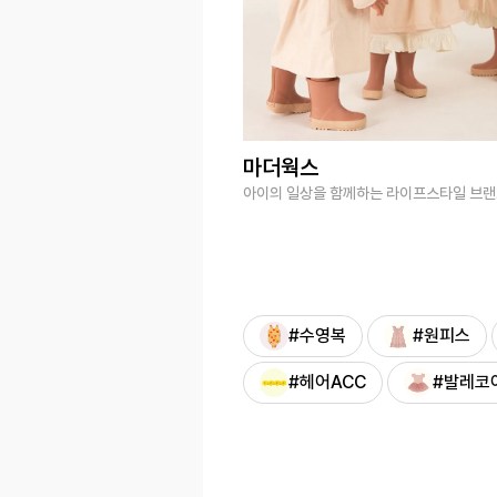
마더웍스
아이의 일상을 함께하는 라이프스타일 브
#수영복
#원피스
#헤어ACC
#발레코