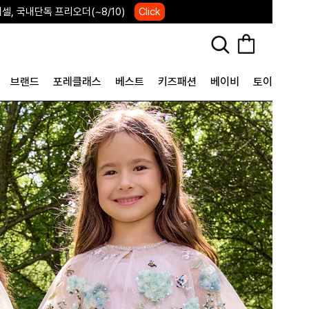
, 국내단독 프리오더(~8/10)
Click
브랜드
포레클래스
베스트
키즈패션
베이비
토이&굿즈