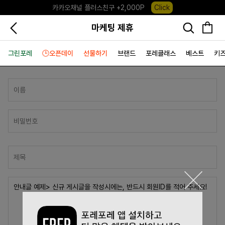
카카오채널 플러스친구 +2,000P
Click
포레포레 앱 다운로드 +3,000P
Down
마케팅 제휴
하우스오브캐러셀, 국내단독 프리오더(~8/10)
Click
그린포레
🕒오픈데이
선물하기
브랜드
포레클래스
베스트
키