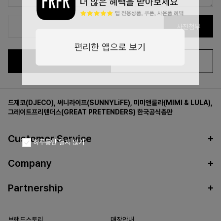
사진첨부
확인
취소
드제코(DJECO)
,
써니라이프(SUNNYLiFE)
,
미미앤룰라(MIMI & LULA)
,
그레이트프리텐더스(GREAT PRETENDERS)
한국공식총판
Customer Service
하루동안 열지 않기
Company
Partnership
브랜드스토리
매장안내