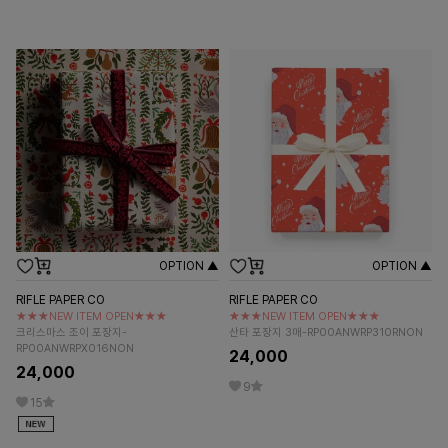
OPTION ▲
OPTION ▲
RIFLE PAPER CO
RIFLE PAPER CO
★★★NEW ITEM OPEN★★★
★★★NEW ITEM OPEN★★★
크리스마스 조이 포장지-
산타 포장지 3매-RP00ANWRP310RNON
RP00ANWRPX016NON
24,000
24,000
9
15