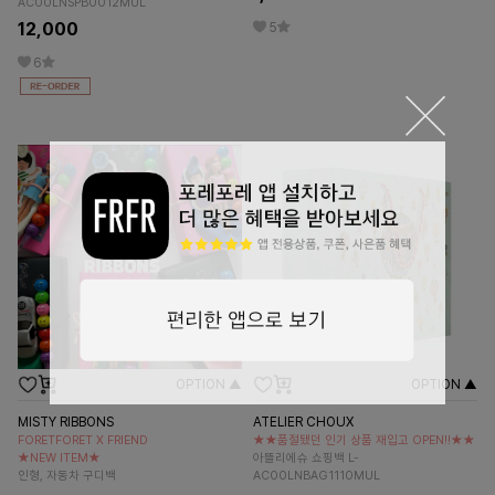
AC00LNSPB0012MUL
12,000
5
6
OPTION ▲
OPTION ▲
MISTY RIBBONS
ATELIER CHOUX
FORETFORET X FRIEND
★★품절됐던 인기 상품 재입고 OPEN!!★★
★NEW ITEM★
아뜰리에슈 쇼핑백 L-
인형, 자동차 구디백
AC00LNBAG1110MUL