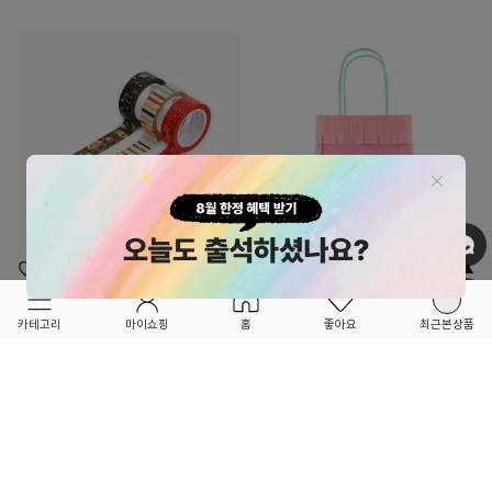
OPTION ▲
OPTION ▲
RIFLE PAPER CO
MERI MERI
카테고리
마이쇼핑
홈
좋아요
최근본상품
★★RE-ORDER OPEN!!★★
유니콘 프린지 선물쇼핑백 (8set)-
ME286332
NUTCRACKER PAPER TAPE 테이프세트-
29,000
RP00ANACC0626NON
24,000
13
9