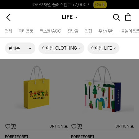
카카오채널 플러스친구 +2,000P
Click
포레포레 앱 다운로드 +3,000P
Down
LIFE
하우스오브캐러셀, 국내단독 프리오더(~8/10)
Click
전체
파티용품
코스튬/ACC
장난감
인형
우산/우비
물놀이용
아이템_CLOTHING
아이템_LIFE
OPTION ▲
OPTION ▲
FORETFORET
FORETFORET