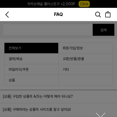
카카오채널 플러스친구 +2,000P
Click
포레포레 앱 다운로드 +3,000P
Down
FAQ
하우스오브캐러셀, 국내단독 프리오더(~8/10)
Click
검색
전체보기
회원가입/정보
결제/배송
교환/반품/환불
마일리지/쿠폰
기타
상품
[상품] 구입한 상품의 A/S는 어떻게 해야 되나요?
[상품] 구매하려는 상품의 사이즈를 알고 싶어요!