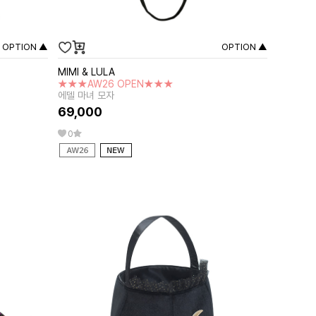
OPTION ▲
OPTION ▲
MIMI & LULA
★★★AW26 OPEN★★★
에델 마녀 모자
69,000
0