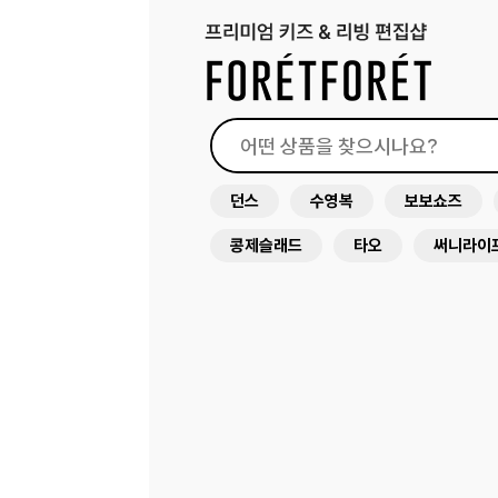
던스
수영복
보보쇼즈
콩제슬래드
타오
써니라이
래쉬가드
원피스