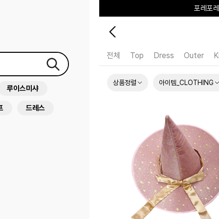
포레포레
하우스오브캐러셀
전체
Top
Dress
Outer
K
상품정렬
아이템_CLOTHING
루이스미샤
프
드레스