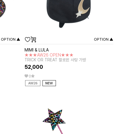
OPTION ▲
OPTION ▲
MIMI & LULA
★★★AW26 OPEN★★★
TRICK OR TREAT 할로윈 사탕 가방
52,000
0