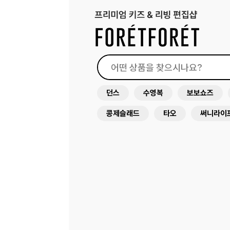
던스
수영복
보보쇼즈
콩제슬래드
타오
써니라이
원피스
드레스