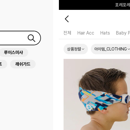
포레포레
하우스오브캐러셀
전체
Hair Acc
Hats
Baby 
상품정렬
아이템_CLOTHING
루이스미샤
프
래쉬가드