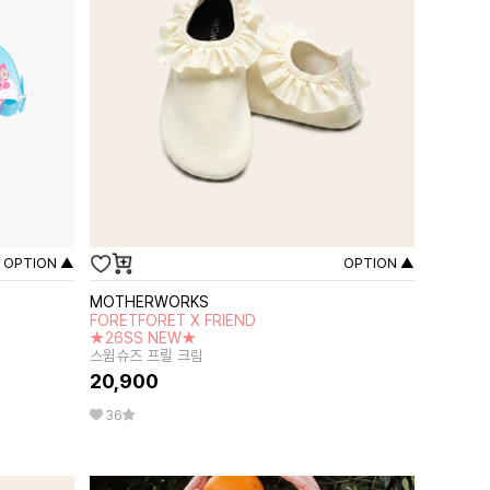
OPTION ▲
OPTION ▲
MOTHERWORKS
FORETFORET X FRIEND
★26SS NEW★
스윔슈즈 프릴 크림
20,900
36