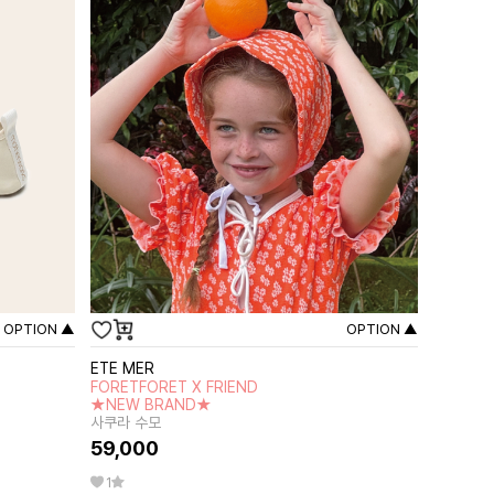
OPTION ▲
OPTION ▲
ETE MER
FORETFORET X FRIEND
★NEW BRAND★
사쿠라 수모
59,000
1