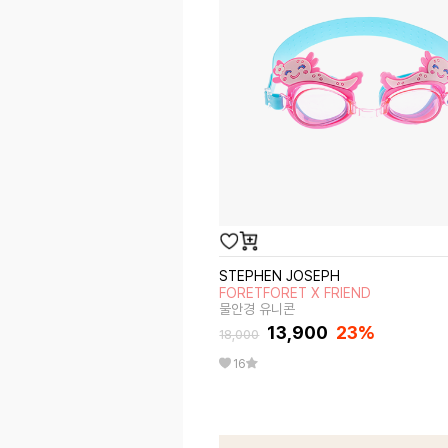
STEPHEN JOSEPH
FORETFORET X FRIEND
물안경 유니콘
13,900
23
%
18,000
16