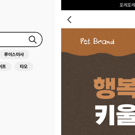
포레포레
하우스오브캐러셀
루이스미샤
이프
타오