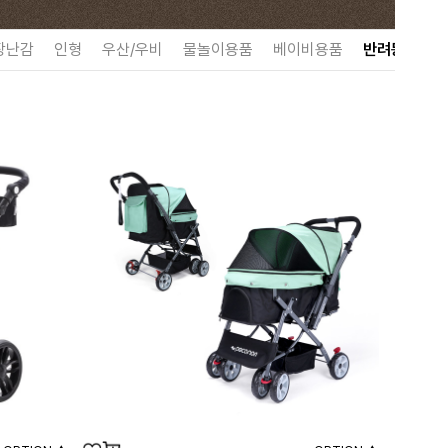
장난감
인형
우산/우비
물놀이용품
베이비용품
반려동물용품