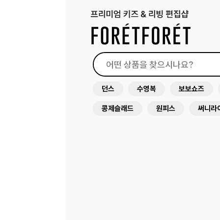
던스
수영복
보보쇼즈
콩제슬래드
원피스
써니라
스마포크
꼴레지앙