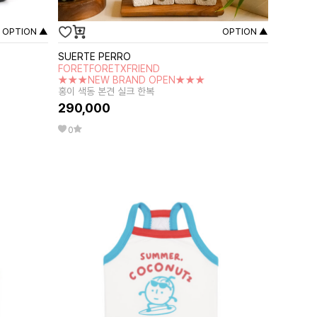
OPTION ▲
OPTION ▲
SUERTE PERRO
FORETFORETXFRIEND
★★★NEW BRAND OPEN★★★
홍이 색동 본견 실크 한복
290,000
0