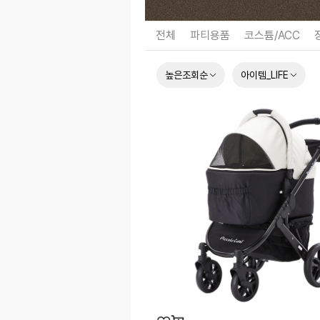
전체
파티용품
코스튬/ACC
높은조회순
아이템_LIFE