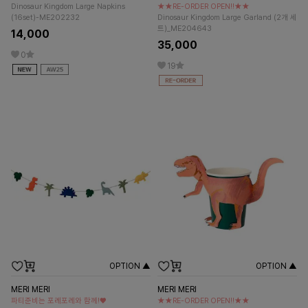
Dinosaur Kingdom Large Napkins
★★RE-ORDER OPEN!!★★
(16set)-ME202232
Dinosaur Kingdom Large Garland (2개 세
트)_ME204643
14,000
35,000
0
19
OPTION ▲
OPTION ▲
MERI MERI
MERI MERI
파티준비는 포레포레와 함께!♥
★★RE-ORDER OPEN!!★★