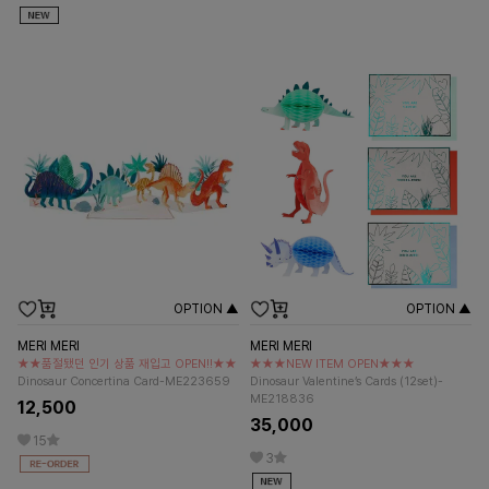
OPTION ▲
OPTION ▲
MERI MERI
MERI MERI
★★품절됐던 인기 상품 재입고 OPEN!!★★
★★★NEW ITEM OPEN★★★
Dinosaur Concertina Card-ME223659
Dinosaur Valentine’s Cards (12set)-
ME218836
12,500
35,000
15
3