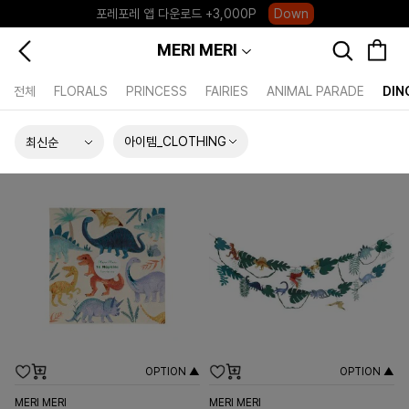
포레포레 앱 다운로드 +3,000P
Down
하우스오브캐러셀, 국내단독 프리오더(~8/10)
Click
MERI MERI
전체
FLORALS
PRINCESS
FAIRIES
ANIMAL PARADE
DIN
아이템_CLOTHING
OPTION ▲
OPTION ▲
MERI MERI
MERI MERI