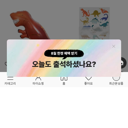
OPTION ▲
OPTION ▲
MERI MERI
MERI MERI
파티준비는 포레포레와 함께!♥
파티준비는 포레포레와 함께!♥
T-Rex Foil Balloon_ME202898
Dinosaurs Tattoo Sheets-ME267889
카테고리
마이쇼핑
홈
좋아요
최근본상품
22,100
20,800
6
4