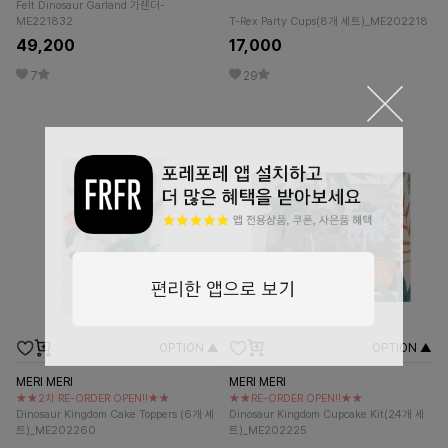
Felt Dinosaur Garland 가렌더-
ME221832
T-Rex Party Cups(8개 세트)_ME202218
49,200
17,000
7
29
OPTION ▲
OPTION ▲
MERI MERI
MERI MERI
★★2차 RE-ORDER OPEN!!★★
★★RE-ORDER OPEN!!★★
Dinosaur Kingdom Cake Toppers (6개 세
Dinosaur Kingdom Cupcake Kit(24개 세
트)_ME202260
트)_ME202225