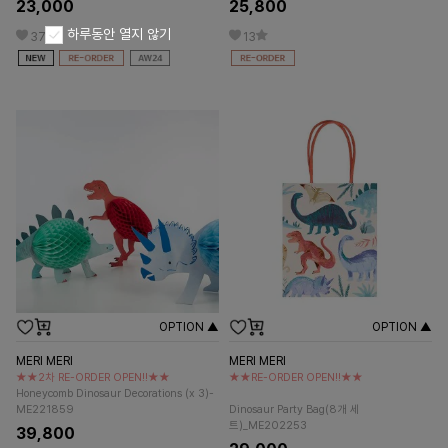
23,000
25,800
하루동안 열지 않기
37
13
OPTION ▲
OPTION ▲
MERI MERI
MERI MERI
★★2차 RE-ORDER OPEN!!★★
★★RE-ORDER OPEN!!★★
Honeycomb Dinosaur Decorations (x 3)-
ME221859
Dinosaur Party Bag(8개 세
트)_ME202253
39,800