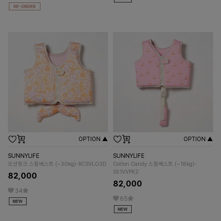
OPTION ▲
OPTION ▲
SUNNYLIFE
SUNNYLIFE
오션핑크 스윔베스트 (~30kg)-RCSVLO3D
Cotton Candy 스윔베스트 (~18kg)-
S51VVPK2
82,000
82,000
34
65