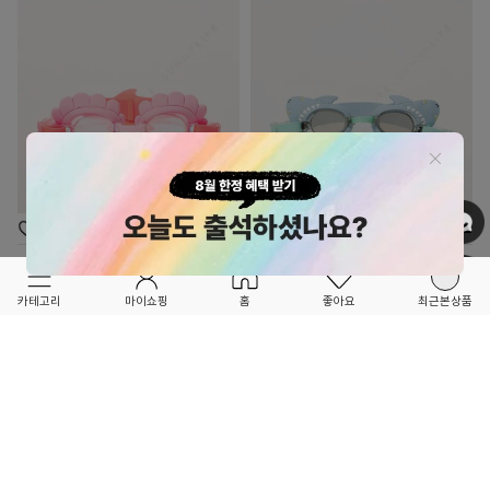
OPTION ▲
OPTION ▲
SUNNYLIFE
SUNNYLIFE
★★품절됐던 인기 상품 재입고 OPEN!!★★
★★품절됐던 인기 상품 재입고 OPEN!!★★
카테고리
마이쇼핑
홈
좋아요
최근본상품
Melody the Mermaid 물안경-SCMSGNST
Salty the Shark 물안경-SCMSGAQU
39,000
39,000
22
14