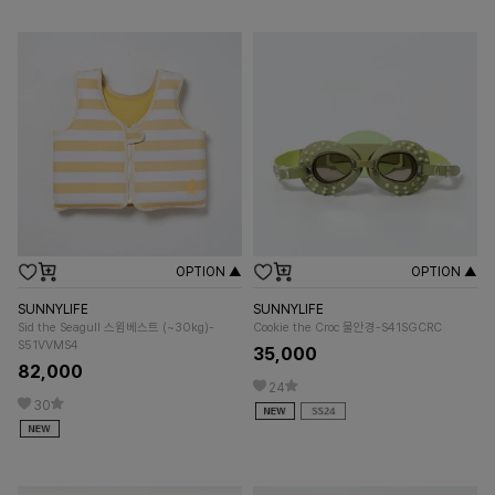
OPTION ▲
OPTION ▲
SUNNYLIFE
SUNNYLIFE
Sid the Seagull 스윔베스트 (~30kg)-
Cookie the Croc 물안경-S41SGCRC
S51VVMS4
35,000
82,000
24
30