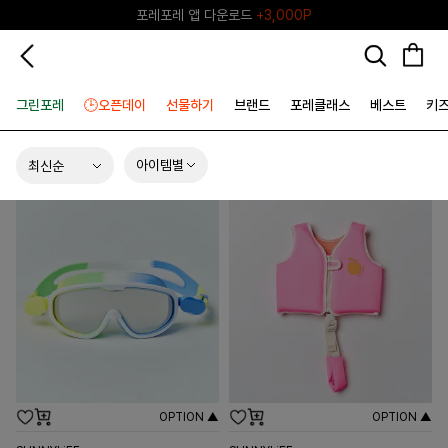
포레포레 앱 다운로드
+3,000P
♥그린포레♥ 포레포레 공식 리세일 마켓
그린포레
🕒오픈데이
선물하기
브랜드
포레클래스
베스트
키
아이템별
OPTION ▲
OPTION ▲