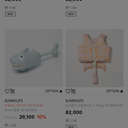
10
13
OPTION ▲
OPTION ▲
SUNNYLIFE
SUNNYLIFE
★★RE-ORDER OPEN!!★★
오션핑크 스윔베스트 (~18kg)-RCSVMO3D
Shark 물총-S51WSQPB
82,000
26,100
10%
29,000
27
33