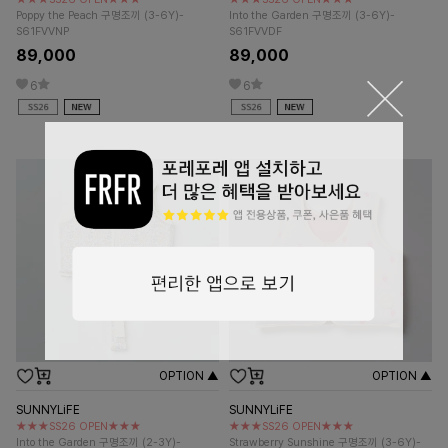
Poppy the Peach 구명조끼 (3-6Y)-
Into the Garden 구명조끼 (3-6Y)-
S61FVVNP
S61FVVDF
89,000
89,000
6
6
OPTION ▲
OPTION ▲
SUNNYLiFE
SUNNYLiFE
★★★SS26 OPEN★★★
★★★SS26 OPEN★★★
Into the Garden 구명조끼 (2-3Y)-
Strawberry Sunshine 구명조끼 (3-6Y)-