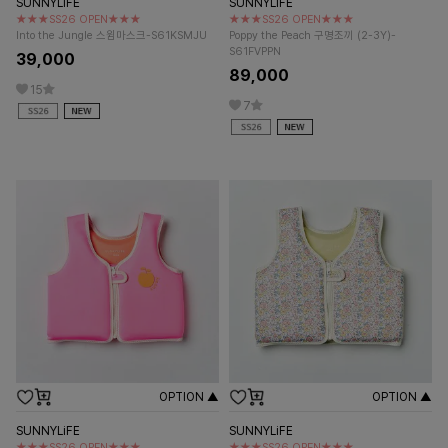
SUNNYLiFE
SUNNYLiFE
★★★SS26 OPEN★★★
★★★SS26 OPEN★★★
Into the Jungle 스윔마스크-S61KSMJU
Poppy the Peach 구명조끼 (2-3Y)-
S61FVPPN
39,000
89,000
15
7
OPTION ▲
OPTION ▲
SUNNYLiFE
SUNNYLiFE
★★★SS26 OPEN★★★
★★★SS26 OPEN★★★