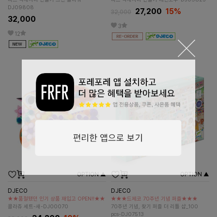
DJ09808
27,200
15%
32,000
32,000
3
12
OPTION ▲
OPTION ▲
DJECO
DJECO
★★품절됐던 인기 상품 재입고 OPEN!!★★
★★★드제코 70주년 기념 퍼즐★★★
콜라쥬 세트-새-DJ00070
70주년 기념, 찾기 퍼즐 더 리틀 샵_100
pcs-DJ07513