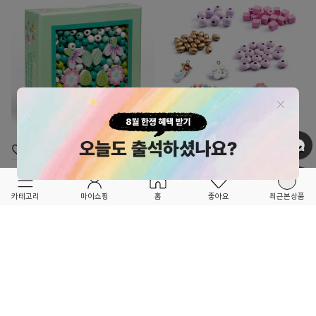
OPTION ▲
OPTION ▲
DJECO
DJECO
★★RE-ORDER OPEN!!★★
★★품절됐던 인기 상품 재입고 OPEN!!★★
카테고리
마이쇼핑
홈
좋아요
최근본상품
비즈 액세서리 만들기 그린 플라워-
비즈 액세서리 만들기 레인보우-DJ09823
DJ09808
27,200
15%
32,000
32,000
3
12