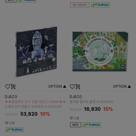
OPTION ▲
OPTION ▲
DJECO
DJECO
★★품절됐던 인기 상품 재입고 OPEN!!★★
컬러링 갤러리 들판-DJ08690
드제코 DIY 만들기 우주로켓-DJ08009
16,830
15%
19,800
53,820
10%
59,800
2
9