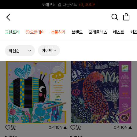
♥그린포레♥ 포레포레 공식 리세일 마켓
그린포레
🕒오픈데이
선물하기
브랜드
포레클래스
베스트
키
아이템
OPTION ▲
OPTION ▲