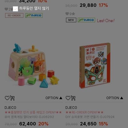
34,200
10%
38,000
29,880
17%
36,000
하루동안 열지 않기
2
9
OPTION ▲
OPTION ▲
DJECO
DJECO
★★품절됐던 인기 상품 재입고 OPEN!!★★
★★RE-ORDER OPEN!!★★
유어 원목게임 멀티보이타-DJ06292
DIY 슈퍼로봇 가면 만들기-DJ07924
62,400
20%
24,650
15%
78,000
29,000