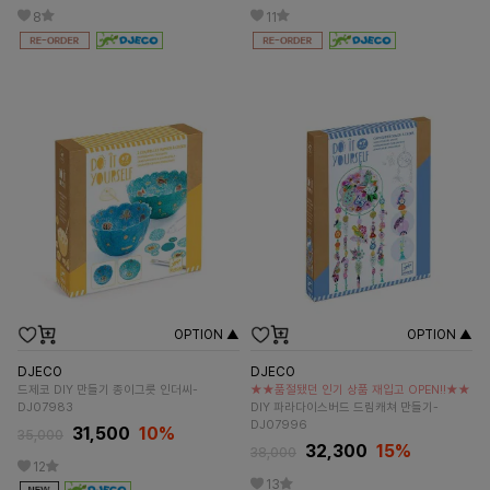
8
11
OPTION ▲
OPTION ▲
DJECO
DJECO
드제코 DIY 만들기 종이그릇 인더씨-
★★품절됐던 인기 상품 재입고 OPEN!!★★
DJ07983
DIY 파라다이스버드 드림캐쳐 만들기-
DJ07996
31,500
10%
35,000
32,300
15%
38,000
12
13