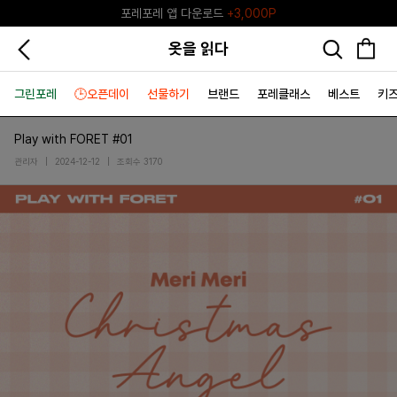
포레포레 앱 다운로드
+3,000P
♥그린포레♥ 포레포레 공식 리세일 마켓
옷을 읽다
그린포레
🕒오픈데이
선물하기
브랜드
포레클래스
베스트
키
Play with FORET #01
관리자
|
2024-12-12
|
조회수 3170