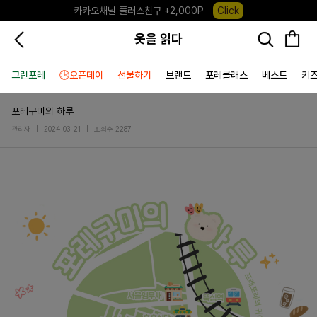
포레포레 앱 다운로드 +3,000P
Down
하우스오브캐러셀, 국내단독 프리오더(~8/10)
Click
옷을 읽다
그린포레
🕒오픈데이
선물하기
브랜드
포레클래스
베스트
키
포레구미의 하루
관리자
|
2024-03-21
|
조회수 2287