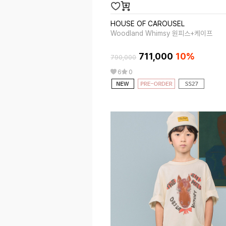
HOUSE OF CAROUSEL
Woodland Whimsy 원피스+케이프
711,000
10%
790,000
6
0