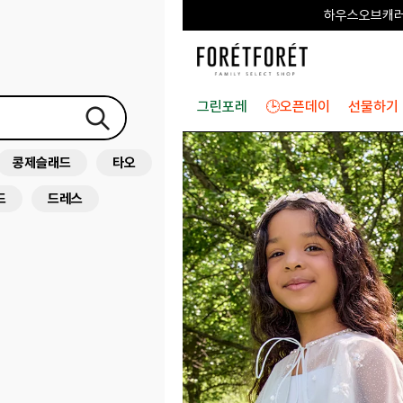
하우스오브캐러셀
그린포레
🕒오픈데이
선물하기
콩제슬래드
타오
드
드레스