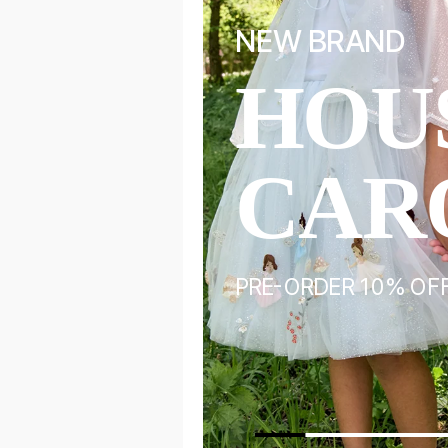
NEW BRAND
HOU
ALS
CAR
ORY
PRE-ORDER 10% OF