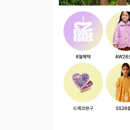
8월혜택
AW26
드제코완구
SS26