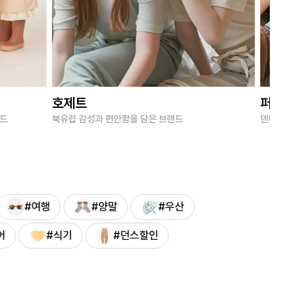
호제트
퍼브키
랜드
북유럽 감성과 편안함을 담은 브랜드
덴마크 감성
#여행
#양말
#우산
어
#식기
#던스할인