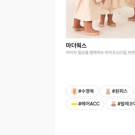
마더웍스
아이의 일상을 함께하는 라이프스타일 브
#수영복
#원피스
#헤어ACC
#발레코