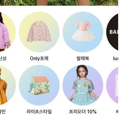
신상
Only포레
발레복
luxury~
할인
라이프스타일
프리오더 10%
베스트리