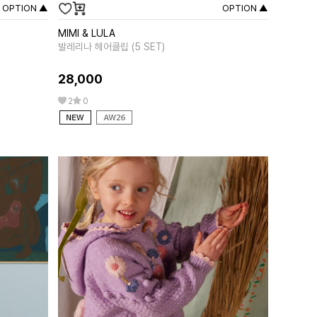
OPTION ▲
OPTION ▲
MIMI & LULA
MIPOUNE
발레리나 헤어클립 (5 SET)
앨리샤 핑크
28,000
258,00
2
0
0
0