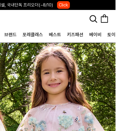
, 국내단독 프리오더(~8/10)
Click
브랜드
포레클래스
베스트
키즈패션
베이비
토이&굿즈