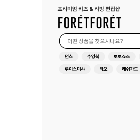
던스
수영복
보보쇼즈
루이스미샤
타오
래쉬가드
써니라이프
드레스