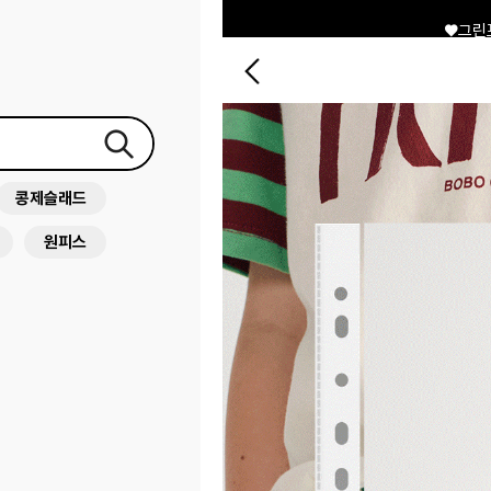
♥그린
콩제슬래드
원피스