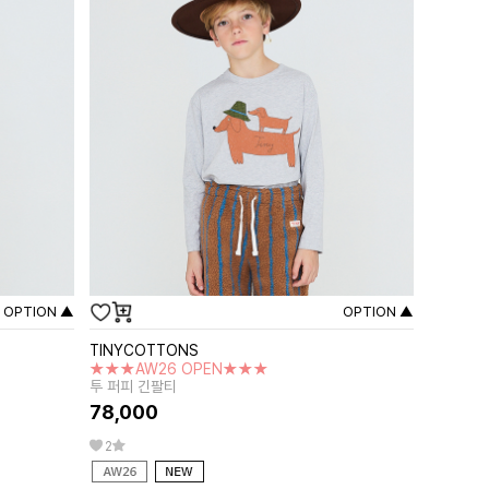
OPTION ▲
OPTION ▲
TINYCOTTONS
★★★AW26 OPEN★★★
투 퍼피 긴팔티
78,000
2