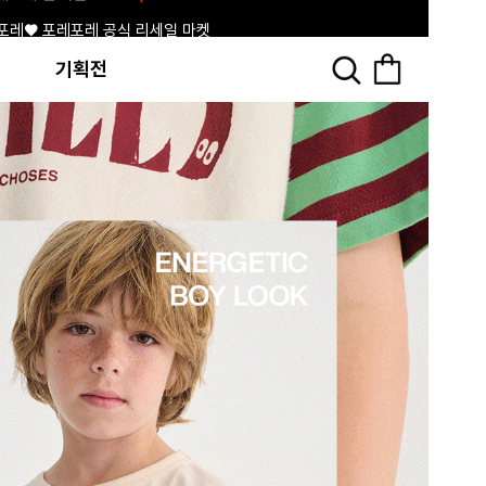
포레♥ 포레포레 공식 리세일 마켓
기획전