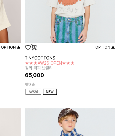
OPTION ▲
OPTION ▲
TINYCOTTONS
★★★AW26 OPEN★★★
컬리 퍼피 반팔티
65,000
3