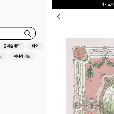
포레포레
하우스오브캐러셀
콩제슬래드
타오
드
써니라이프