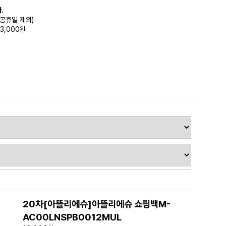
.
(공휴일 제외)
3,000원
20차[아뜰리에슈]아뜰리에슈 쇼핑백M-
AC00LNSPB0012MUL