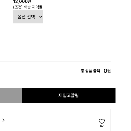
12,000
원
(조건) 배송
지역별
0
총 상품 금액
원
재입고알림
141