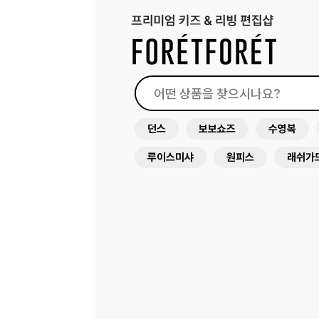
던스
보보쇼즈
수영복
루이스미샤
원피스
래쉬가
미미앤룰라