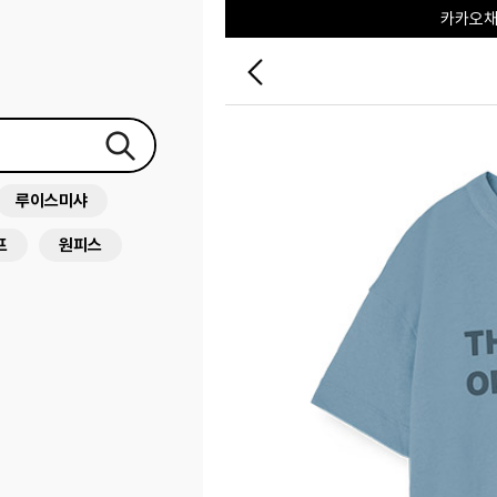
포레포레
하우스오브캐러셀
루이스미샤
프
원피스