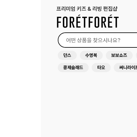
던스
수영복
보보쇼즈
콩제슬래드
타오
써니라이
드레스
래쉬가드