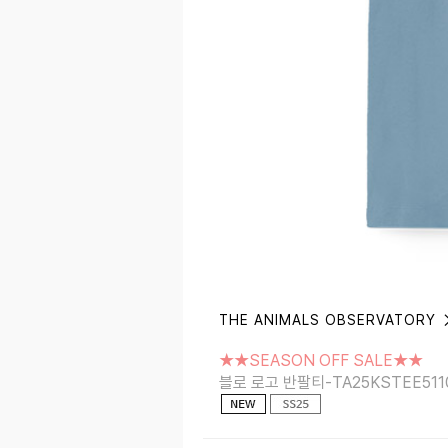
THE ANIMALS OBSERVATORY
★★SEASON OFF SALE★★
블로 로고 반팔티-TA25KSTEE5110BL
★★SEASON OFF SALE★★
블로 로고 반팔티-TA25KSTEE511