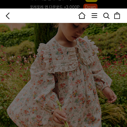
포레포레 앱 다운로드 +3,000P
Down
하우스오브캐러셀, 국내단독 프리오더(~8/10)
Click