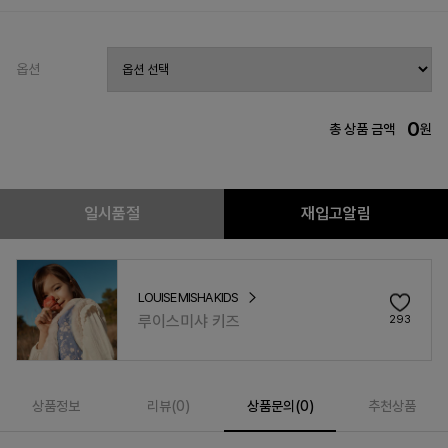
옵션
0
총 상품 금액
원
일시품절
재입고알림
LOUISE MISHA KIDS
루이스미샤 키즈
293
상품정보
리뷰(
0
)
상품문의(0)
추천상품