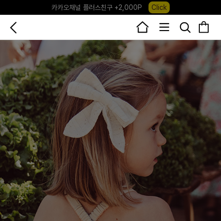
카카오채널 플러스친구 +2,000P
Click
포레포레 앱 다운로드 +3,000P
Down
하우스오브캐러셀, 국내단독 프리오더(~8/10)
Click